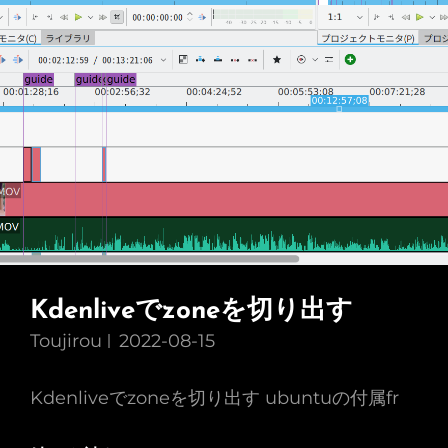
い
な
い
PC
に
イ
ン
ス
ト
ー
Kdenliveでzoneを切り出す
ル
Toujirou
2022-08-15
す
る
Kdenliveでzoneを切り出す ubuntuの付属fr