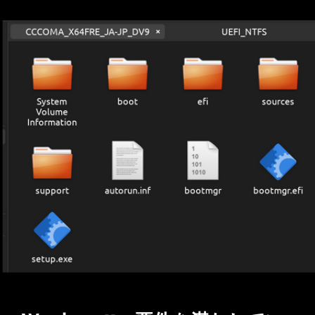
Ubuntu
24.04
で
デ
ス
ク
ト
ッ
プ
環
境
を
設
定
し、