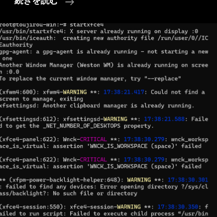
Ubuntu
続きを読む
に
お
け
る
「マ
ウ
ン
ト」
と
は