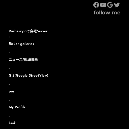
Facebook
YouTub
Googl
Twit
follow me
RasberryPiで自宅Server
flicker galleries
ニュース/短編映画
G S(Google StreetView)
post
My Profile
Link