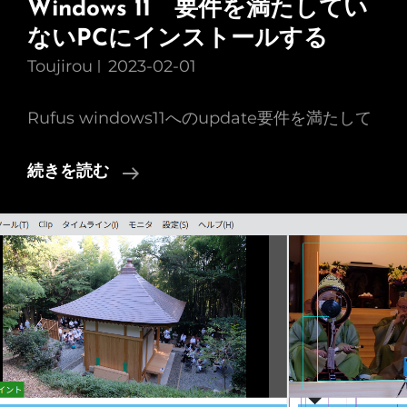
Windows 11 要件を満たしてい
表
ないPCにインストールする
示
し
Toujirou
2023-02-01
て
Rufus windows11へのupdate要件を満たして
み
た
Windows
続きを読む
11
要
件
を
満
た
し
て