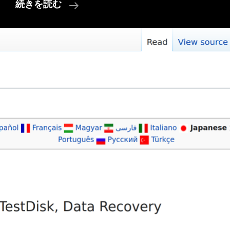
Kdenlive
続きを読む
で
Zone
を
切
り
出
す