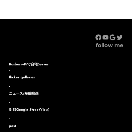
Facebook
YouTub
Googl
Twit
follow me
RasberryPiで自宅Server
flicker galleries
ニュース/短編映画
G S(Google StreetView)
post