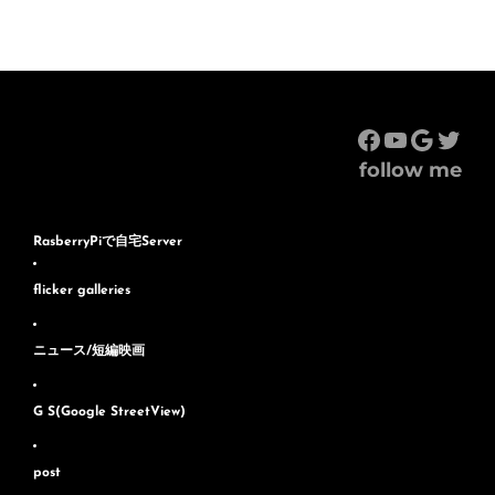
Facebook
YouTub
Googl
Twit
follow me
RasberryPiで自宅Server
flicker galleries
ニュース/短編映画
G S(Google StreetView)
post