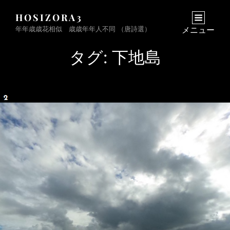
HOSIZORA3
年年歳歳花相似 歳歳年年人不同 （唐詩選）
メニュー
タグ:
下地島